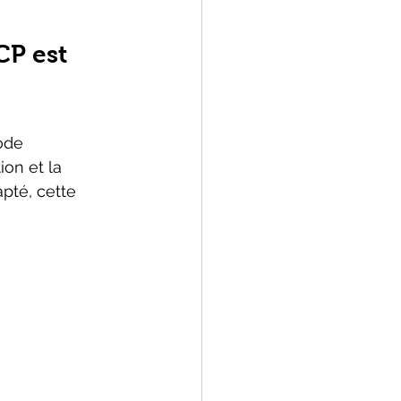
CP est 
ode 
ion et la 
pté, cette 