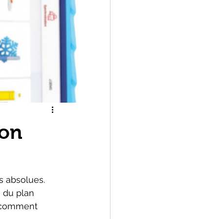
ion
s absolues. 
i du plan 
is comment 