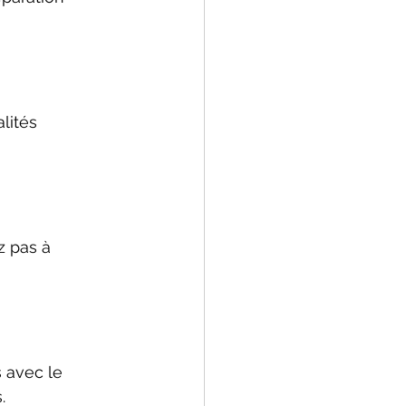
lités 
z pas à 
 avec le 
.