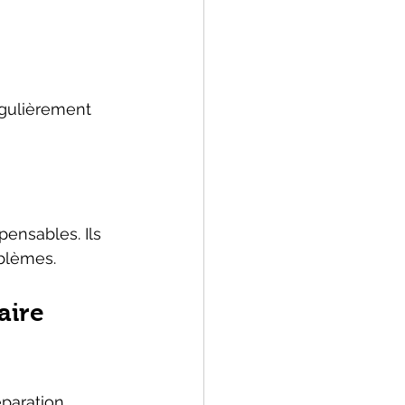
régulièrement 
ensables. Ils 
oblèmes.
aire 
éparation 