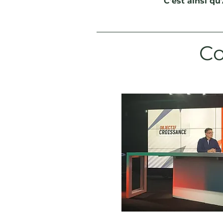
C’est ainsi q
Co