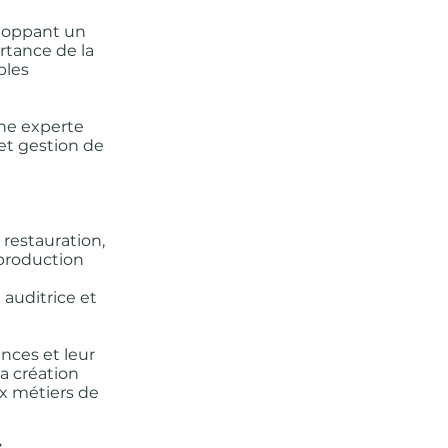
veloppant un
ortance de la
bles
nne experte
 et gestion de
restauration,
 production
auditrice et
nces et leur
la création
ux métiers de