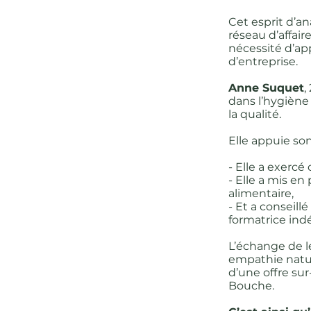
Cet esprit d’an
réseau d’affair
nécessité d’ap
d’entreprise.
Anne Suquet
,
dans l’hygiène
la qualité.
Elle appuie so
- Elle a exerc
- Elle a mis e
alimentaire,
- Et a conseil
formatrice in
L’échange de l
empathie nature
d’une offre sur
Bouche.