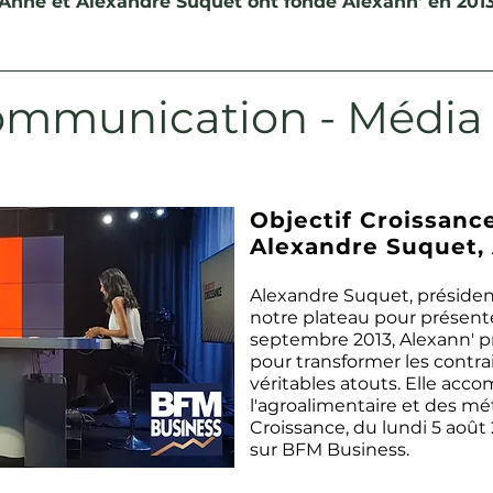
u’Anne et Alexandre Suquet ont fondé Alexann’ en 2013
mmunication - Média
Objectif Croissance
Alexandre Suquet, 
Alexandre Suquet, président 
notre plateau pour présent
septembre 2013, Alexann' p
pour transformer les contrai
véritables atouts. Elle acc
l'agroalimentaire et des mét
Croissance, du lundi 5 août 
sur BFM Business.