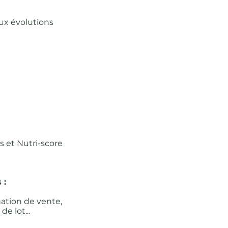
ux évolutions
s et Nutri-score
 :
ation de vente,
e lot...