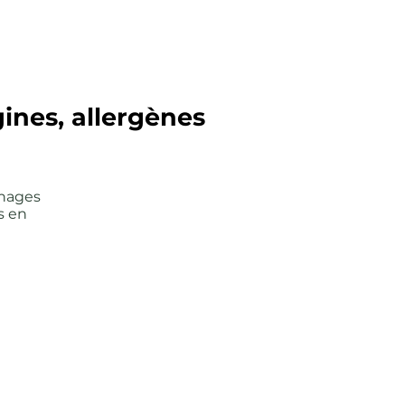
gines, allergènes
chages
s en